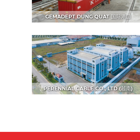
GEMADEPT DUNG QUAT 国际港口
PERENNIAL CABLE CO., LTD (越南)