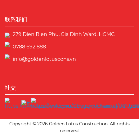
联系我们
279 Dien Bien Phu, Gia Dinh Ward, HCMC
0788 692 888
info@goldenlotuscons.vn
社交
Copyright © 2026 Golden Lotus Construction. All rights
reserved.