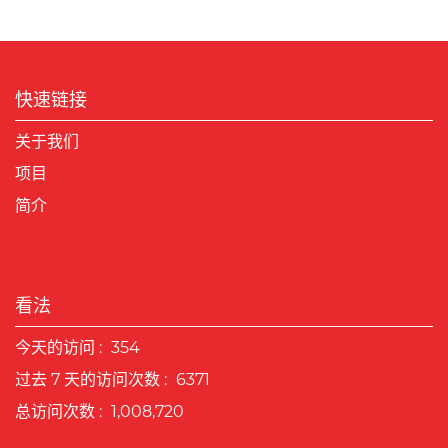
快速链接
关于我们
项目
简介
看法
今天的访问 :
354
过去 7 天的访问次数 :
6371
总访问次数 :
1,008,720