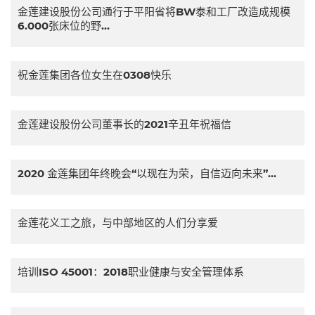
金莲建设股份公司通行于平阳省将BW泰和工厂改造成规模
6.000张床位的野...
祝金莲集团各位女生在0308快乐
金莲建设股份公司董事长的2021辛丑年祝福信
2020 金莲集团年终晚会“以现在为荣，自信迈向未来”...
金莲花义工之旅，与中部地区的人们分享爱
培训ISO 45001：2018职业健康与安全管理体系