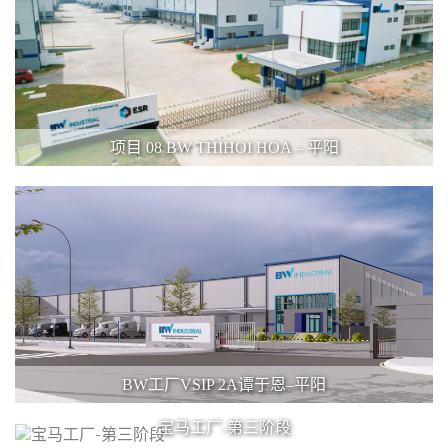
项目 08 BW THIHOI HOA – 平阳
BW工厂VSIP 2A谭于恩–平阳
宝马工厂-第三阶段