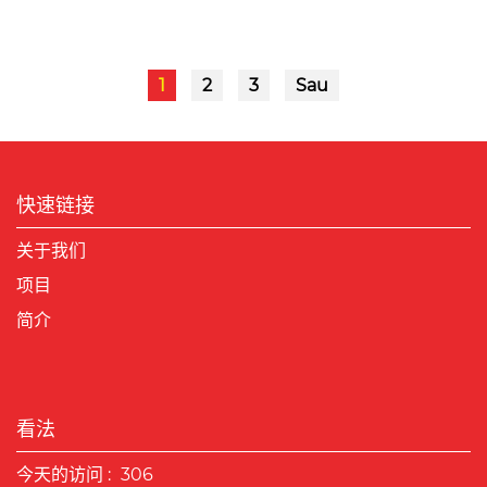
1
2
3
Sau
快速链接
关于我们
项目
简介
看法
今天的访问 :
306