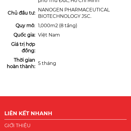
phố Thủ Đức, Hồ Chí Minh
NANOGEN PHARMACEUTICAL
Chủ đầu tư:
BIOTECHNOLOGY JSC.
Quy mô
:
1,000m2 (8 tầng)
Quốc gia:
Việt Nam
Giá trị hợp
đồng:
Thời gian
5 tháng
hoàn thành:
LIÊN KẾT NHANH
GIỚI THIỆU