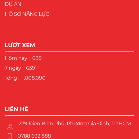
DỰ ÁN
HỒ SƠ NĂNG LỰC
LƯỢT XEM
Hôm nay :
688
7 ngày :
6391
Tổng :
1.008.090
LIÊN HỆ
279 Điện Biên Phủ, Phường Gia Định, TP.HCM
0788 692 888