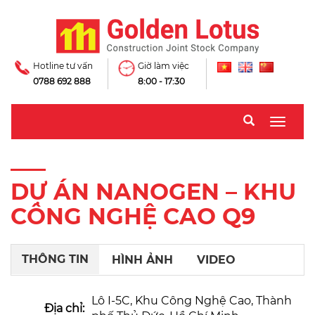
Hotline tư vấn
Giờ làm việc
0788 692 888
8:00 - 17:30
Toggle
naviga
DỰ ÁN NANOGEN – KHU
CÔNG NGHỆ CAO Q9
THÔNG TIN
HÌNH ẢNH
VIDEO
Lô I-5C, Khu Công Nghệ Cao, Thành
Địa chỉ: