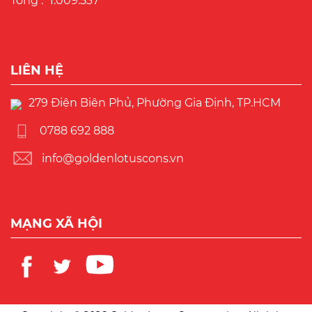
Tổng :
1.009.537
LIÊN HỆ
279 Điện Biên Phủ, Phường Gia Định, TP.HCM
0788 692 888
info@goldenlotuscons.vn
MẠNG XÃ HỘI