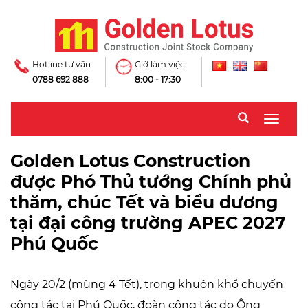
Hotline tư vấn
Giờ làm việc
0788 692 888
8:00 - 17:30
Toggle
naviga
Golden Lotus Construction
được Phó Thủ tướng Chính phủ
thăm, chúc Tết và biểu dương
tại đại công trường APEC 2027
Phú Quốc
Ngày 20/2 (mùng 4 Tết), trong khuôn khổ chuyến
công tác tại Phú Quốc, đoàn công tác do Ông