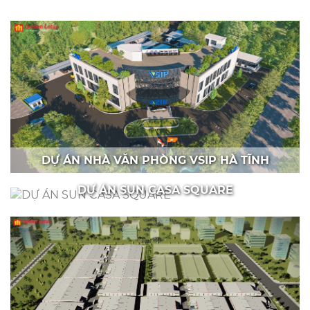
DỰ ÁN NHÀ VĂN PHÒNG VSIP HÀ TĨNH
DỰ ÁN SUN CASA SQUARE