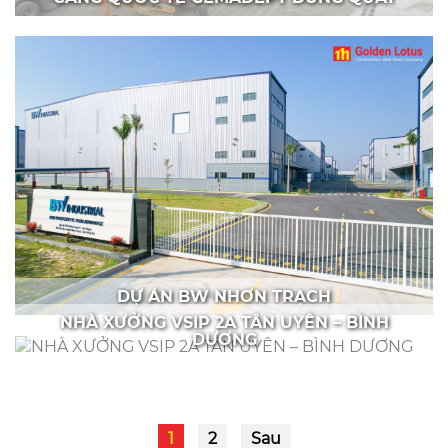
DỰ ÁN BW NHƠN TRẠCH
NHÀ XƯỞNG VSIP 2A TÂN UYÊN – BÌNH
DƯƠNG
1
2
Sau