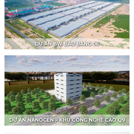
DỰ ÁN BW BÀU BÀNG 06
DỰ ÁN NANOGEN – KHU CÔNG NGHỆ CAO Q9