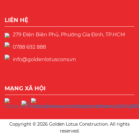
LIÊN HỆ
279 Điện Biên Phủ, Phường Gia Định, TP.HCM
0788 692 888
info@goldenlotuscons.vn
MẠNG XÃ HỘI
Copyright © 2026 Golden Lotus Construction. All rights
reserved.