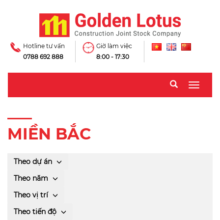
Hotline tư vấn
Giờ làm việc
0788 692 888
8:00 - 17:30
Toggle
naviga
MIỀN BẮC
Theo dự án
Theo năm
Theo vị trí
Theo tiến độ