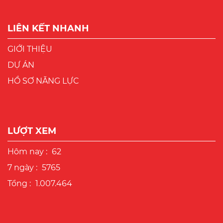
LIÊN KẾT NHANH
GIỚI THIỆU
DỰ ÁN
HỒ SƠ NĂNG LỰC
LƯỢT XEM
Hôm nay :
62
7 ngày :
5765
Tổng :
1.007.464