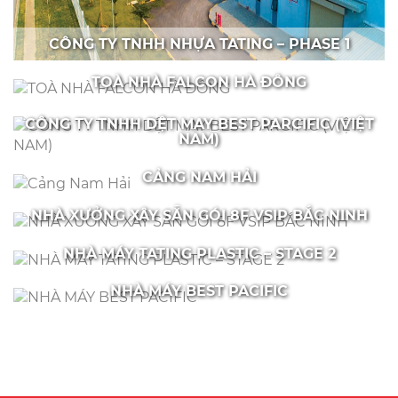
CÔNG TY TNHH NHỰA TATING – PHASE 1
TOÀ NHÀ FALCON HÀ ĐÔNG
CÔNG TY TNHH DỆT MAY BEST PARCIFIC (VIỆT
NAM)
CẢNG NAM HẢI
NHÀ XƯỞNG XÂY SẴN GÓI 8F VSIP BẮC NINH
NHÀ MÁY TATING PLASTIC – STAGE 2
NHÀ MÁY BEST PACIFIC